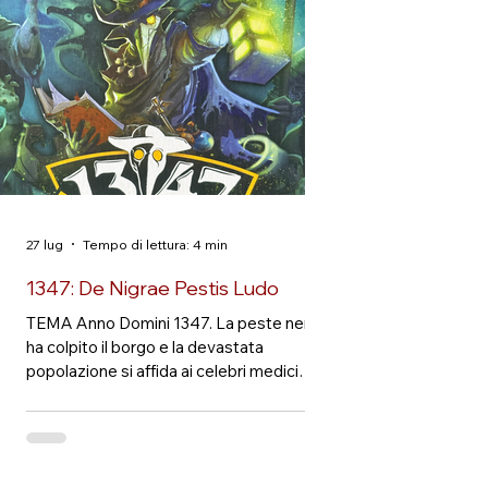
rischiosa, ma spesso irresistibile. Nel
Push Your Luck si è posti davanti a una
scelta ricorrente: fermarsi e conservare
quanto ottenut
27 lug
Tempo di lettura: 4 min
1347: De Nigrae Pestis Ludo
TEMA Anno Domini 1347. La peste nera
ha colpito il borgo e la devastata
popolazione si affida ai celebri medici
dalla maschera beccuta, che in questo
gioco sembrano interessarsi alla salute
pubblica e al proprio prestigio personale
in egual misura. Ogni giocatore interpreta