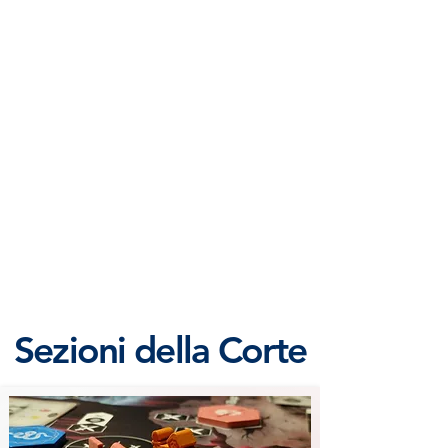
e musicale, risorse naturali, smeraldi,
caverne sotterranee e antiche rovine da
esplorare. Una giungla rigogliosa, più
esotica e avventurosa, popolata da
nuove creature e da piccoli aiutanti,
soprattutto insetti, che collaborano alla
costruzio
Sezioni della Corte