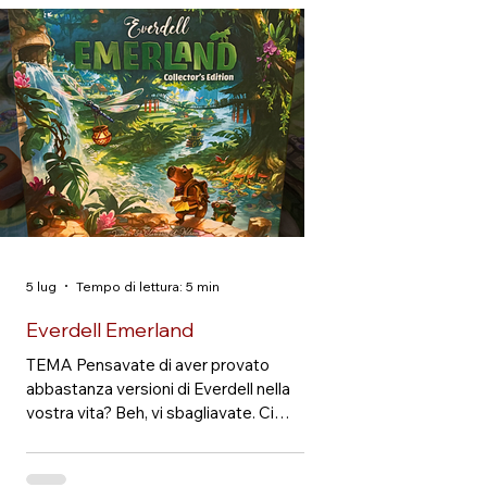
infatti un cerusico, deciso a curare gli
appestati, accumulare ricchezze e
diventare il medico più importante della
città. Per raggiungere un obiettivo tanto
nobile, sono ammessi anche furti e
sabotaggi ne
5 lug
Tempo di lettura: 5 min
Everdell Emerland
TEMA Pensavate di aver provato
abbastanza versioni di Everdell nella
vostra vita? Beh, vi sbagliavate. Ci
troviamo a ovest della Valle di Everdell,
nella terra tropicale di Emerland, descritta
come una regione ricca di cultura artistica