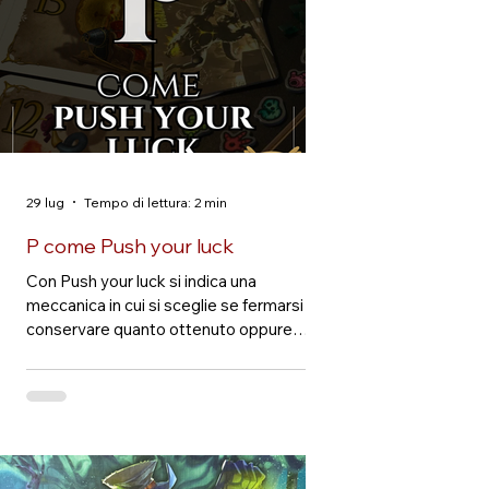
29 lug
Tempo di lettura: 2 min
P come Push your luck
Con Push your luck si indica una
meccanica in cui si sceglie se fermarsi e
conservare quanto ottenuto oppure
proseguire, esponendosi alla possibilità
di perdere parte o tutto il risultato
accumulato. “Tentare la fortuna”, ovvero
continuare ancora un po’, convinti che a
noi non possa accadere nulla di terribile.
Una convinzione statisticamente