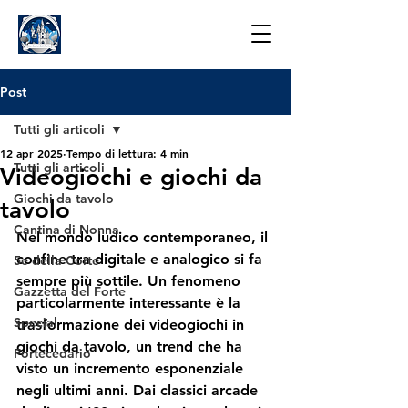
Post
Tutti gli articoli
12 apr 2025
Tempo di lettura: 4 min
Tutti gli articoli
Videogiochi e giochi da
Giochi da tavolo
tavolo
Cantina di Nonna
Nel mondo ludico contemporaneo, il 
confine tra digitale e analogico si fa 
5e della Corte
sempre più sottile. Un fenomeno 
Gazzetta del Forte
particolarmente interessante è la 
Special
trasformazione dei videogiochi in 
giochi da tavolo, un trend che ha 
Fortecedario
visto un incremento esponenziale 
negli ultimi anni. Dai classici arcade 