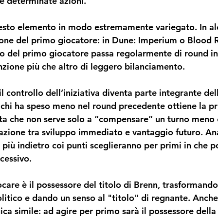
re determinate azioni.
esto elemento in modo estremamente variegato. In alcun
one del primo giocatore: in 
Dune: Imperium
 o 
Blood 
no del primo giocatore passa regolarmente di round in
ione più che altro di leggero bilanciamento.
, il controllo dell’iniziativa diventa parte integrante del
 chi ha speso meno nel round precedente ottiene la pri
lta che non serve solo a “compensare” un turno meno 
azione tra sviluppo immediato e vantaggio futuro. A
i più indietro coi punti sceglieranno per primi in che p
cessivo.
ocare è il possessore del titolo di Brenn, trasformando l
litico e dando un senso al "titolo" di regnante. Anche
ca simile: ad agire per primo sarà il possessore della