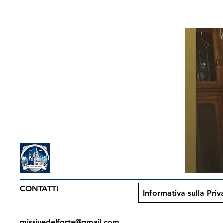
CONTATTI
Informativa sulla Priv
missivedelforte@gmail.com