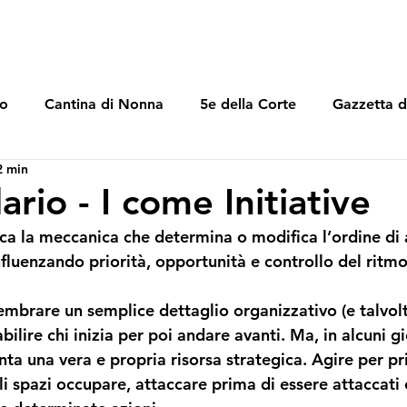
lo
Cantina di Nonna
5e della Corte
Gazzetta d
2 min
rio - I come Initiative
dica la meccanica che determina o modifica l’ordine di 
influenzando priorità, opportunità e controllo del ritmo
embrare un semplice dettaglio organizzativo (e talvol
tabilire chi inizia per poi andare avanti. Ma, in alcuni gi
enta una vera e propria risorsa strategica. Agire per pri
li spazi occupare, attaccare prima di essere attaccati