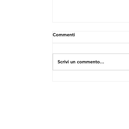
Commenti
Scrivi un commento...
P come Push your luck