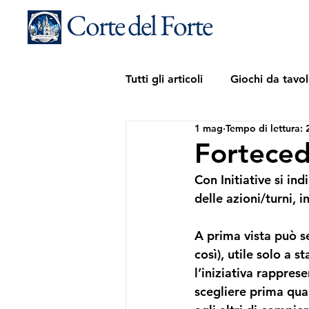
Corte del Forte
Tutti gli articoli
Giochi da tavo
1 mag
Tempo di lettura: 
Fortecedario
Forteceda
Con 
Initiative
 si in
delle azioni/turni, 
A prima vista può s
così), utile solo a s
l’iniziativa rappres
scegliere prima qua