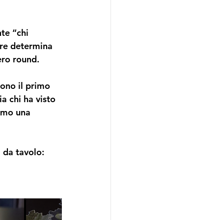
te “chi 
ore determina 
ero round. 
dono il primo 
a chi ha visto 
imo una 
 da tavolo: 