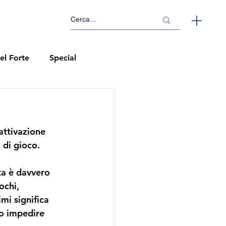
el Forte
Special
attivazione 
 di gioco.
ta è davvero 
ochi, 
mi significa 
 o impedire 