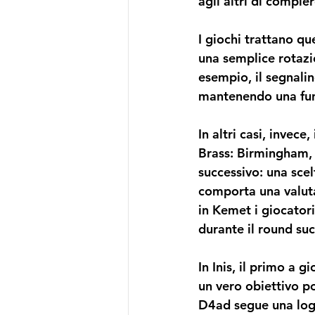
agli altri di compie
I giochi trattano qu
una semplice rotazi
esempio, il segnali
mantenendo una funz
In altri casi, invece
Brass: Birmingham
,
successivo: una sce
comporta una valut
in 
Kemet 
i giocator
durante il round suc
In 
Inis
, il primo a gi
un vero obiettivo po
D4ad segue una logi