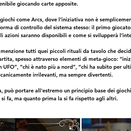
tenibile giocando carte apposite.
 giochi come 
Arcs
, dove l’iniziativa non è semplicemen
orma di controllo del sistema stesso: il primo giocat
 azioni saranno disponibili e come si svilupperà l’int
menzione tutti quei piccoli rituali da tavolo che deci
artita, spesso attraverso elementi di meta-gioco: “inizi
 UFO”, “chi è nato più a nord”, “chi ha subito per ult
anicamente irrilevanti, ma sempre divertenti.
a, può portare all'estremo un principio base dei giochi
i fa, ma quanto prima la si fa rispetto agli altri.