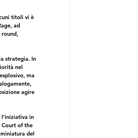
i titoli vi è 
Rage
, ad 
 round, 
la strategia. In 
orità nel 
esplosivo, ma 
nalogamente, 
osizione agire 
’iniziativa in 
 Court of the 
 miniatura del 