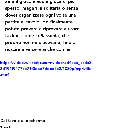
ama il gioco e vuole giocarci più 
spesso, magari in solitaria o senza 
dover organizzare ogni volta una 
partita al tavolo. Ho finalmente 
potuto provare e riprovare a usare 
fazioni, come la Sassonia, che 
proprio non mi piacevano, fino a 
riuscire a vincere anche con lei.
https://video.wixstatic.com/video/ad4ea6_ccda8
2d191f9477cb71f3da67dd6c1b2/1080p/mp4/file
.mp4
Dal tavolo allo schermo
Special