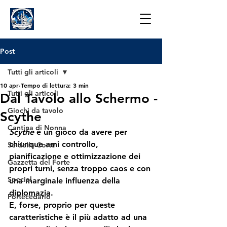
Post
Tutti gli articoli
10 apr
Tempo di lettura: 3 min
Tutti gli articoli
Dal Tavolo allo Schermo -
Giochi da tavolo
Scythe
Cantina di Nonna
Scythe
 è un gioco da avere per 
chiunque ami controllo, 
5e della Corte
pianificazione e ottimizzazione dei 
Gazzetta del Forte
propri turni, senza troppo caos e con 
Special
una marginale influenza della 
diplomazia. 
Fortecedario
E, forse, proprio per queste 
caratteristiche è il più adatto ad una 