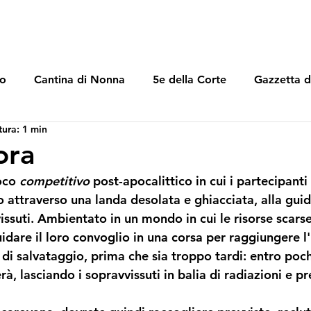
lo
Cantina di Nonna
5e della Corte
Gazzetta d
tura: 1 min
ora
oco 
competitivo 
post-apocalittico in cui i partecipant
 attraverso una landa desolata e ghiacciata, alla guid
ssuti. Ambientato in un mondo in cui le risorse scarse
idare il loro convoglio in una corsa per raggiungere l
i salvataggio, prima che sia troppo tardi: entro pochi
erà, lasciando i sopravvissuti in balia di radiazioni e p