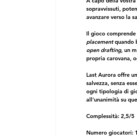
A capo della vostra 
sopravvissuti, potenz
avanzare verso la s
Il gioco comprende 
placement
 quando b
open drafting
, un m
propria carovana, og
Last Aurora offre un
salvezza, senza ess
ogni tipologia di g
all'unanimità su ques
Complessità: 2,5/5
Numero giocatori: 