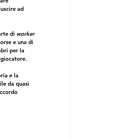
are 
iuscire ad 
rte di 
worker 
orse e una di 
ri per la 
 giocatore. 
ria e la 
le da quasi 
accordo 