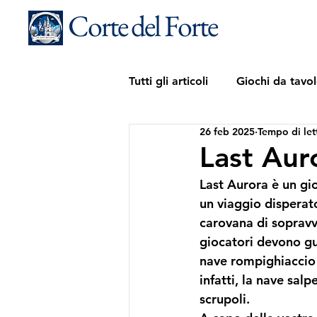
Corte del Forte
Tutti gli articoli
Giochi da tavo
26 feb 2025
Tempo di let
Fortecedario
Last Aur
Last Aurora è un gi
un viaggio disperato
carovana di sopravvi
giocatori devono gu
nave rompighiaccio d
infatti, la nave salp
scrupoli. 