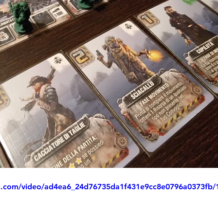
tic.com/video/ad4ea6_24d76735da1f431e9cc8e0796a0373fb/1