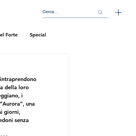
el Forte
Special
i intraprendono 
a della loro 
ggiano, i 
'“Aurora”, una 
 giorni, 
redoni senza 