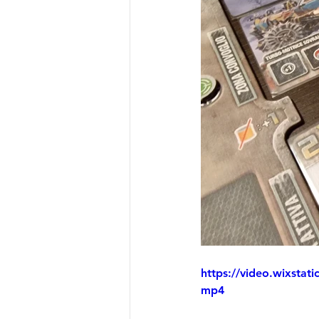
https://video.wixsta
mp4