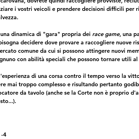
carovana, dovrete quindi raccogliere provviste, reclut
iare i vostri veicoli e prendere decisioni difficili per r
alvezza.
una dinamica di "gara" propria dei 
race game
, una pa
isogna decidere dove provare a raccogliere nuove ris
ercato comune da cui si possono attingere nuovi memb
nuno con abilità speciali che possono tornare utili al
'esperienza di una corsa contro il tempo verso la vitto
ere mai troppo complesso e risultando pertanto godibi
iocatore da tavolo (anche se la Corte non è proprio d'
to...).
1-4