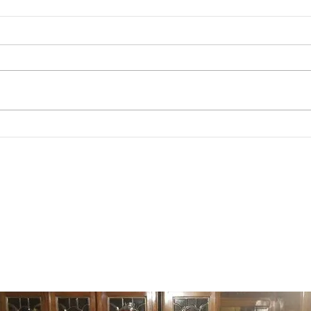
Anac
Everdell Emerland