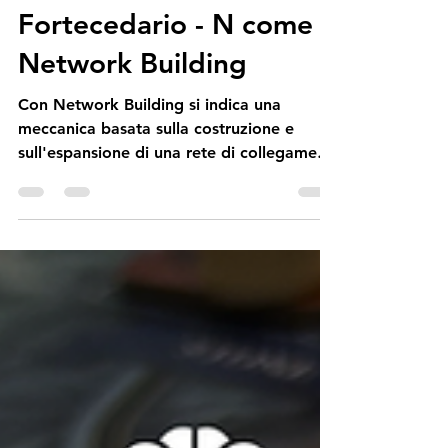
Tempo di lettura: 2 min
Fortecedario - N come
Network Building
Con Network Building si indica una
meccanica basata sulla costruzione e
sull'espansione di una rete di collegamenti
tra nodi, utilizzata per ottenere vantaggi
logistici, economici o strategici. Sebbene
abbia alcune caratteristiche in comune con
il City Building (e talvolta possono
coesistere), non sono la stessa cosa. In
entrambi i casi si costruiscono elementi
sulla mappa e si sviluppa
progressivamente il proprio spazio di
gioco. Nel City Building contano gli edifici
stessi: