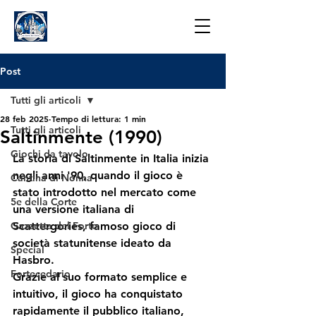
Post
Tutti gli articoli
28 feb 2025
Tempo di lettura: 1 min
Tutti gli articoli
Saltinmente (1990)
Giochi da tavolo
La storia di
 Saltinmente
 in Italia inizia 
negli anni '90, quando il gioco è 
Cantina di Nonna
stato introdotto nel mercato come 
5e della Corte
una versione italiana di 
Gazzetta del Forte
Scattergories
, famoso gioco di 
società statunitense ideato da 
Special
Hasbro. 
Fortecedario
Grazie al suo formato semplice e 
intuitivo, il gioco ha conquistato 
rapidamente il pubblico italiano, 