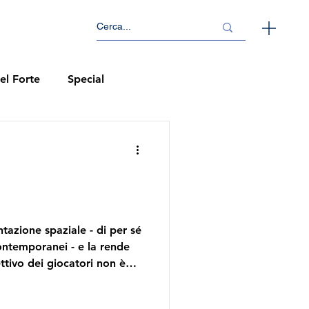
el Forte
Special
azione spaziale - di per sé
ntemporanei - e la rende
ttivo dei giocatori non è
 grandi astronavi e sonore
n contatto con nuove forme