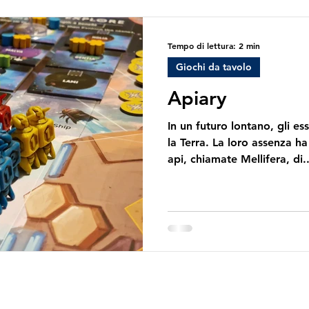
esponenziale. Un engine bu
presenta tre caratteristich
a seconda del g
Tempo di lettura: 2 min
Giochi da tavolo
Apiary
In un futuro lontano, gli e
la Terra. La loro assenza h
api, chiamate Mellifera, di..