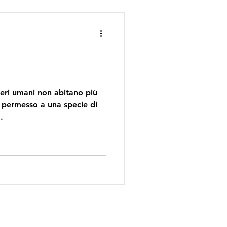
ilding, generalmente,
e, più o meno rappresentate
sseri umani non abitano più
a permesso a una specie di
.