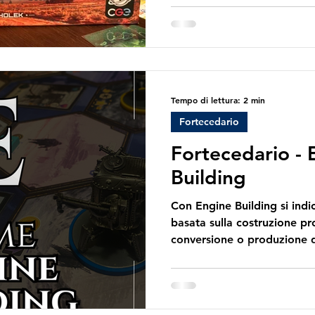
di vita, comprenderle e stu
assume il comando di un’ag
nello studio dello spazio 
CEO dovrà barcamenarsi tra
pubblicit
Tempo di lettura: 2 min
Fortecedario
Fortecedario -
Building
Con Engine Building si indica una meccanica di gioco
basata sulla costruzione pr
conversione o produzione d
efficienza nel corso della pa
che si costruisce nelle prim
ottenere qualcosa subito, 
futuri in modo sempre più e