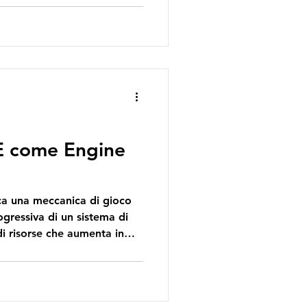
diarle. Ogni partecipante
enzia scientifica impegnata
profondo, e come un vero
 ottenere la giusta
 E come Engine
ogressiva di un sistema di
i risorse che aumenta in
rtita. In altre parole, ciò
e fasi non serve solo a
ma a generare vantaggi
fficace, talvolta