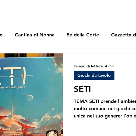
lo
Cantina di Nonna
5e della Corte
Gazzetta d
Tempo di lettura: 4 min
Giochi da tavolo
SETI
TEMA SETI prende l'ambient
molto comune nei giochi co
unica nel suo genere: l'obie
conquistare la galassia con
esplosioni, bensì entrare i