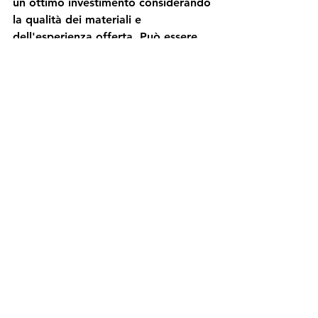
un ottimo investimento considerando 
la qualità dei materiali e 
dell'esperienza offerta. Può essere 
facilmente acquistato nella maggior 
parte degli store online dedicati, così 
come in alcuni negozi fisici.
Competitivo
Open Draft
Area control
Set collection
Giochi da tavolo
Mostra tutti
Post recenti