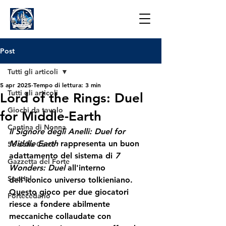
Post
Tutti gli articoli
5 apr 2025
Tempo di lettura: 3 min
Tutti gli articoli
Lord of the Rings: Duel
Giochi da tavolo
for Middle-Earth
Cantina di Nonna
Il Signore degli Anelli: Duel for 
Middle Earth
 rappresenta un buon 
5e della Corte
adattamento del sistema di 
7 
Gazzetta del Forte
Wonders: Duel
 all'interno 
Special
dell'iconico universo tolkieniano. 
Questo gioco per due giocatori 
Fortecedario
riesce a fondere abilmente 
meccaniche collaudate con 